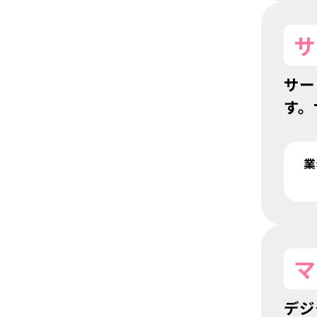
サ
サー
す。
業
マ
デジ