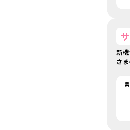
サ
新機
さま
業