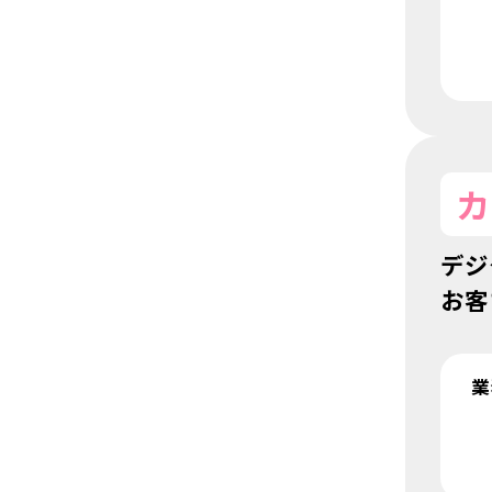
カ
デジ
お客
業