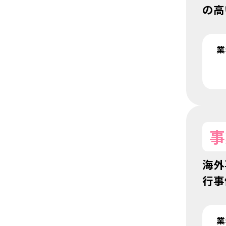
の高
業
事
海外
行事
業